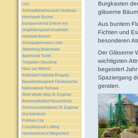
Burgkasten der
Linz
Schnupftabakmuseum Grafenau
gläserne Bäum
Hirschpark Buchet
Aus buntem Fla
Europareservat Unterer Inn
Graphitbergwerk Kropfmühl
Fichten und Es
Hofmarkt Buchet
besonderen At
Schnapsbrennerei Liebl
Silberberg Bodenmais
Der Gläserne W
Bayerwald Ticket
wichtigsten At
Tiergarten Straubing
begeistert Jah
Haus zur Wildnis
Keltendorf Gabreta Ringelai
Spaziergang d
Besucherbergwerk Fürstenzeche
geraten.
Nationalpark Sumava
Wald Wipfel Weg St. Englmar
Baumwipfelpfad Neuschönau
Sommerrodelbahnen St. Englmar
Gut Aiderbichl
Pullman-City
Churpfalzpark Loifling
Handweberei in Wegscheid