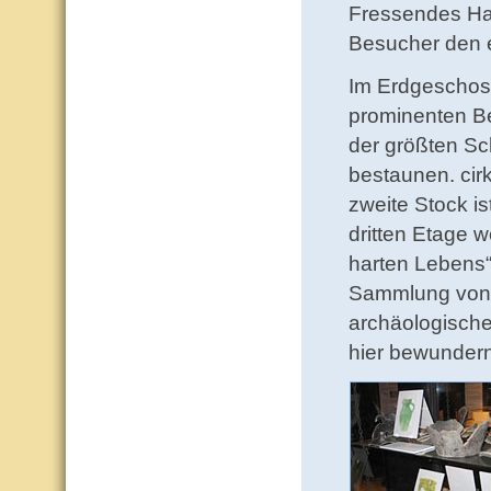
Fressendes Hau
Besucher den e
Im Erdgeschoss
prominenten Be
der größten S
bestaunen. cir
zweite Stock is
dritten Etage 
harten Lebens“
Sammlung von D
archäologische
hier bewundern