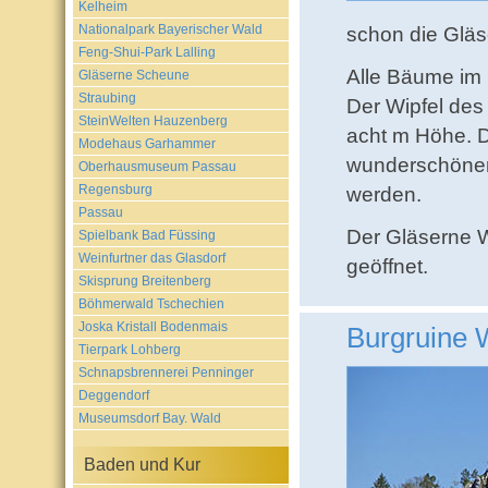
Kelheim
Nationalpark Bayerischer Wald
schon die Gläs
Feng-Shui-Park Lalling
Alle Bäume im 
Gläserne Scheune
Straubing
Der Wipfel des
SteinWelten Hauzenberg
acht m Höhe. D
Modehaus Garhammer
wunderschöne
Oberhausmuseum Passau
Regensburg
werden.
Passau
Der Gläserne W
Spielbank Bad Füssing
Weinfurtner das Glasdorf
geöffnet.
Skisprung Breitenberg
Böhmerwald Tschechien
Joska Kristall Bodenmais
Burgruine 
Tierpark Lohberg
Schnapsbrennerei Penninger
Deggendorf
Museumsdorf Bay. Wald
Baden und Kur