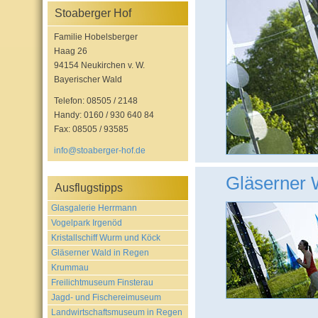
Stoaberger Hof
Familie Hobelsberger
Haag 26
94154 Neukirchen v. W.
Bayerischer Wald
Telefon: 08505 / 2148
Handy: 0160 / 930 640 84
Fax: 08505 / 93585
info@stoaberger-hof.de
Gläserner 
Ausflugstipps
Glasgalerie Herrmann
Vogelpark Irgenöd
Kristallschiff Wurm und Köck
Gläserner Wald in Regen
Krummau
Freilichtmuseum Finsterau
Jagd- und Fischereimuseum
Landwirtschaftsmuseum in Regen