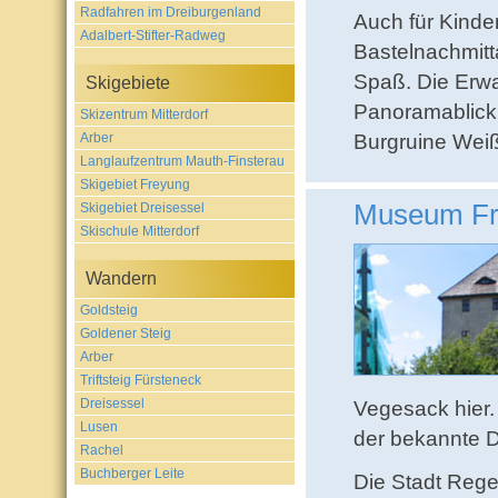
Radfahren im Dreiburgenland
Auch für Kinder
Adalbert-Stifter-Radweg
Bastelnachmitt
Spaß. Die Erw
Skigebiete
Panoramablick
Skizentrum Mitterdorf
Arber
Burgruine Wei
Langlaufzentrum Mauth-Finsterau
Skigebiet Freyung
Museum Fr
Skigebiet Dreisessel
Skischule Mitterdorf
Wandern
Goldsteig
Goldener Steig
Arber
Triftsteig Fürsteneck
Dreisessel
Vegesack hier.
Lusen
der bekannte D
Rachel
Buchberger Leite
Die Stadt Reg