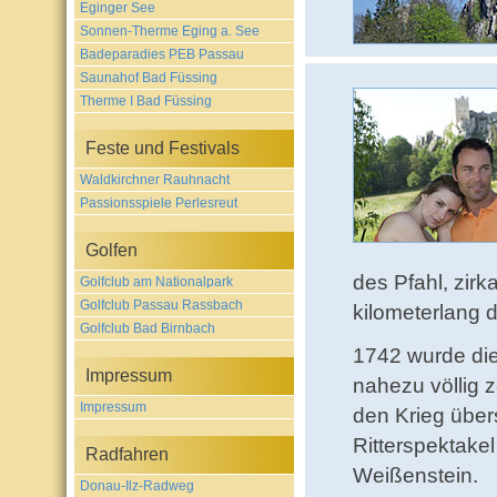
Eginger See
Sonnen-Therme Eging a. See
Badeparadies PEB Passau
Saunahof Bad Füssing
Therme I Bad Füssing
Feste und Festivals
Waldkirchner Rauhnacht
Passionsspiele Perlesreut
Golfen
des Pfahl, zirk
Golfclub am Nationalpark
Golfclub Passau Rassbach
kilometerlang 
Golfclub Bad Birnbach
1742 wurde die
Impressum
nahezu völlig 
Impressum
den Krieg über
Ritterspektakel
Radfahren
Weißenstein.
Donau-Ilz-Radweg