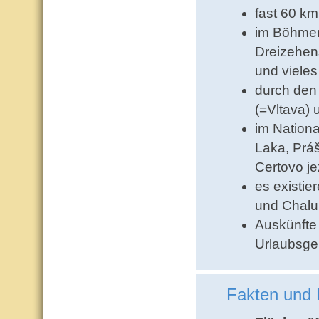
fast 60 km
im Böhmer
Dreizehen
und viele
durch den 
(=Vltava)
im Nation
Laka, Práš
Certovo je
es existie
und Chalup
Auskünfte 
Urlaubsg
Fakten und 