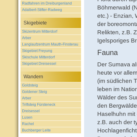
Radfahren im Dreiburgenland
Böhmerwald (N
Adalbert-Stifter-Radweg
etc.) - Enzian
Skigebiete
der boreomonta
Relikten, z.B. 
Skizentrum Mitterdorf
Arber
Igelsporiges B
Langlaufzentrum Mauth-Finsterau
Fauna
Skigebiet Freyung
Skischule Mitterdorf
Der Sumava als
Skigebiet Dreisessel
heute vor allem
Wandern
(im südlichen 
Goldsteig
leben im Natio
Goldener Steig
Wälder des Su
Arber
Triftsteig Fürsteneck
den Bergwälder
Dreisessel
Haselhuhn mit
Lusen
z.B. auch der 
Rachel
Hochlagenficht
Buchberger Leite