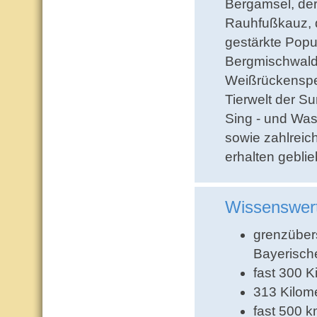
Bergamsel, der
Rauhfußkauz, d
gestärkte Popu
Bergmischwald
Weißrückenspec
Tierwelt der S
Sing - und Wa
sowie zahlreich
erhalten geblie
Wissenswer
grenzüber
Bayerisch
fast 300 
313 Kilome
fast 500 