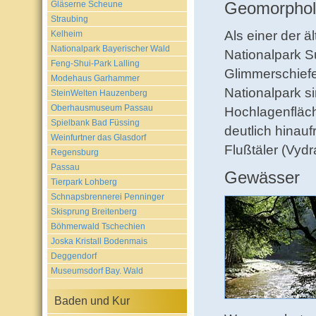
Geomorphol
Gläserne Scheune
Straubing
Als einer der 
Kelheim
Nationalpark Bayerischer Wald
Nationalpark 
Feng-Shui-Park Lalling
Glimmerschiefer
Modehaus Garhammer
Nationalpark s
SteinWelten Hauzenberg
Oberhausmuseum Passau
Hochlagenfläch
Spielbank Bad Füssing
deutlich hinauf
Weinfurtner das Glasdorf
Flußtäler (Vyd
Regensburg
Passau
Gewässer
Tierpark Lohberg
Schnapsbrennerei Penninger
Skisprung Breitenberg
Böhmerwald Tschechien
Joska Kristall Bodenmais
Deggendorf
Museumsdorf Bay. Wald
Baden und Kur