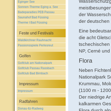
Wasserschutzge
Eginger See
Sonnen-Therme Eging a. See
meistbesungen
Badeparadies PEB Passau
der Wassersche
Saunahof Bad Füssing
der deutschen
Therme I Bad Füssing
Eine bedeutsam
Feste und Festivals
die acht Gletsc
Waldkirchner Rauhnacht
tschechischen 
Passionsspiele Perlesreut
NP, Cerné und
Golfen
Flora
Golfclub am Nationalpark
Golfclub Passau Rassbach
Neben Fichtenb
Golfclub Bad Birnbach
Nationalpark 
Krummau, Mold
Impressum
(1100 m - 1200
Impressum
Der niedrige Ar
Radfahren
kalkarmen Gest
Donau-Ilz-Radweg
Flora durch alp