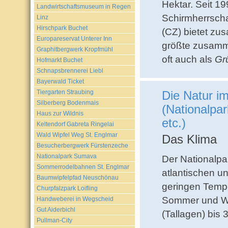
Hektar. Seit 19
Landwirtschaftsmuseum in Regen
Schirmherrsch
Linz
Hirschpark Buchet
(CZ) bietet z
Europareservat Unterer Inn
größte zusamm
Graphitbergwerk Kropfmühl
oft auch als
Gr
Hofmarkt Buchet
Schnapsbrennerei Liebl
Bayerwald Ticket
Tiergarten Straubing
Die Natur i
Silberberg Bodenmais
(Nationalp
Haus zur Wildnis
etc.)
Keltendorf Gabreta Ringelai
Wald Wipfel Weg St. Englmar
Das Klima
Besucherbergwerk Fürstenzeche
Nationalpark Sumava
Der Nationalpa
Sommerrodelbahnen St. Englmar
atlantischen u
Baumwipfelpfad Neuschönau
geringen Temp
Churpfalzpark Loifling
Sommer und Win
Handweberei in Wegscheid
Gut Aiderbichl
(Tallagen) bis 
Pullman-City