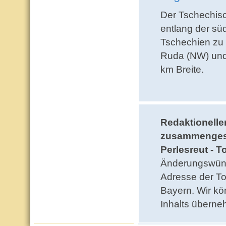
Der Tschechisc
entlang der sü
Tschechien zu
Ruda (NW) und
km Breite.
Redaktionelle
zusammengest
Perlesreut - 
Änderungswüns
Adresse der T
Bayern. Wir kö
Inhalts übern