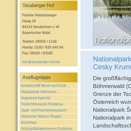
Stoaberger Hof
Familie Hobelsberger
Haag 26
94154 Neukirchen v. W.
Bayerischer Wald
Telefon: 08505 / 2148
Handy: 0160 / 930 640 84
Fax: 08505 / 93585
Nationalpa
info@stoaberger-hof.de
Cesky Krum
Ausflugstipps
Die großflächi
Böhmerwald (C
Kristallschiff Wurm und Köck
Glasgalerie Herrmann
Grenze der Ts
Vogelpark Irgenöd
Österreich wur
Freilichtmuseum Finsterau
Nationalpark Š
Jagd- und Fischereimuseum
Gläserner Wald in Regen
Nationalpark i
Krummau
Landschaftssc
Schnupftabakmuseum Grafenau