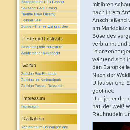
Badeparadies PEB Passau
mit ihren scha
Saunahof Bad Füssing
nach ihrem Anf
Therme I Bad Füssing
Anschließend v
Eginger See
Sonnen-Therme Eging a. See
am Marktplatz
Böse des verga
Feste und Festivals
verbrannt und 
Passionsspiele Perlesreut
Pflanzenberger
Waldkirchner Rauhnacht
während sich i
Golfen
den Baronkelle
Golfclub Bad Birnbach
Nach der Waldk
Golfclub am Nationalpark
Urlauber und E
Golfclub Passau Rassbach
geöffnet.
Und jeder der 
Impressum
hat, der weiß 
Impressum
Rauhnudeln un
Radfahren
Radfahren im Dreiburgenland