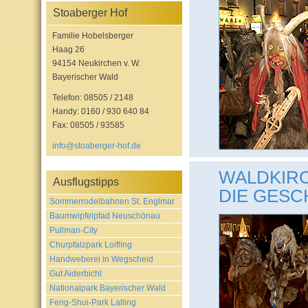
Stoaberger Hof
Familie Hobelsberger
Haag 26
94154 Neukirchen v. W.
Bayerischer Wald
Telefon: 08505 / 2148
Handy: 0160 / 930 640 84
Fax: 08505 / 93585
info@stoaberger-hof.de
WALDKIRC
Ausflugstipps
DIE GESC
Sommerrodelbahnen St. Englmar
Baumwipfelpfad Neuschönau
Pullman-City
Churpfalzpark Loifling
Handweberei in Wegscheid
Gut Aiderbichl
Nationalpark Bayerischer Wald
Feng-Shui-Park Lalling