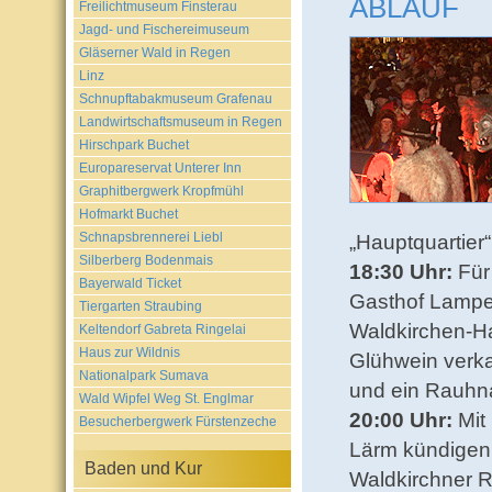
ABLAUF
Freilichtmuseum Finsterau
Jagd- und Fischereimuseum
Gläserner Wald in Regen
Linz
Schnupftabakmuseum Grafenau
Landwirtschaftsmuseum in Regen
Hirschpark Buchet
Europareservat Unterer Inn
Graphitbergwerk Kropfmühl
Hofmarkt Buchet
Schnapsbrennerei Liebl
„Hauptquartier“
Silberberg Bodenmais
18:30 Uhr:
Für
Bayerwald Ticket
Gasthof Lamper
Tiergarten Straubing
Waldkirchen-Ha
Keltendorf Gabreta Ringelai
Haus zur Wildnis
Glühwein verka
Nationalpark Sumava
und ein Rauhna
Wald Wipfel Weg St. Englmar
20:00 Uhr:
Mit
Besucherbergwerk Fürstenzeche
Lärm kündigen 
Baden und Kur
Waldkirchner R