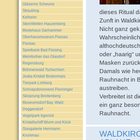
Gläserne Scheune
Straubing
dieses Ritual 
Kelheim
Zunft in Waldk
SteinWelten Hauzenberg
Nicht ganz gek
Modehaus Garhammer
Wahrscheinlich
Oberhausmuseum Passau
Passau
althochdeutsch
Spielbank Bad Füssing
oder „haarig“ 
Weinfurtner das Glasdorf
Masken zurück
Regensburg
Böhmerwald Tschechien
Damals wie heu
Joska Kristall Bodenmais
Rauhnacht in B
Tierpark Lohberg
austreiben.
Schnapsbrennerei Penninger
Verbreitet ist 
Skisprung Breitenberg
Museumsdorf Bay. Wald
ein ganz beson
Deggendorf
Rauhnacht.
Vogelpark Irgenöd
Kristallschiff Wurm und Köck
Glasgalerie Herrmann
WALDKIR
Krummau