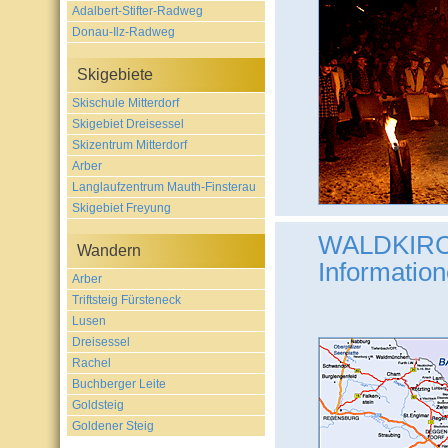
Adalbert-Stifter-Radweg
Donau-Ilz-Radweg
Skigebiete
Skischule Mitterdorf
Skigebiet Dreisessel
Skizentrum Mitterdorf
Arber
Langlaufzentrum Mauth-Finsterau
Skigebiet Freyung
WALDKIRCH
Wandern
Informatio
Arber
Triftsteig Fürsteneck
Lusen
Dreisessel
Rachel
Buchberger Leite
Goldsteig
Goldener Steig